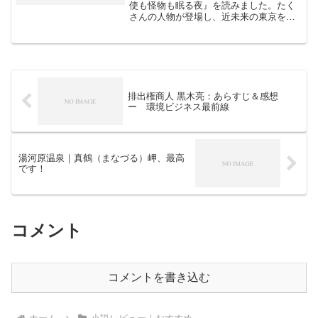
使も怪物も眠る夜』を読みました。たく
さんの人物が登場し、近未来の東京を舞
台に場面が変わっていきます。章が進む
につれて人物と場面がつながって楽しく
読めるSF小説です。 螺旋プロジェクト
テーマは人間同士の「対...
排出権商人 黒木亮：あらすじ＆感想
ー 環境ビジネス最前線
湯河原温泉｜真鶴（まなづる）岬、最高
です！
コメント
コメントを書き込む