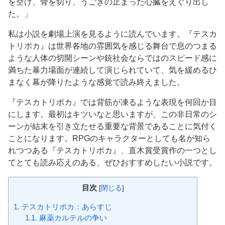
を空け、骨を切り、うごきの止まった心臓をえぐり出し
た。」
私は小説を劇場上演を見るように読んでいます。『テスカ
トリポカ』は世界各地の雰囲気を感じる舞台で息のつまる
ような人体の切開シーンや銃社会ならではのスピード感に
満ちた暴力場面が連続して演じられていて、気を緩めるひ
まなく幕が降りたような感覚で読み終えました。
『テスカトリポカ』では背筋が凍るような表現を何回か目
にします。最初はキツいなと思いますが、この非日常のシ
ーンが結末を引き立たせる重要な背景であることに気付く
ことになります。RPGのキャラクターとしても名が知ら
れつつある『テスカトリポカ』、直木賞受賞作の一つとし
てとても読み応えのある、ぜひおすすめしたい小説です。
目次
[
閉じる
]
1.
テスカトリポカ：あらすじ
1.1.
麻薬カルテルの争い