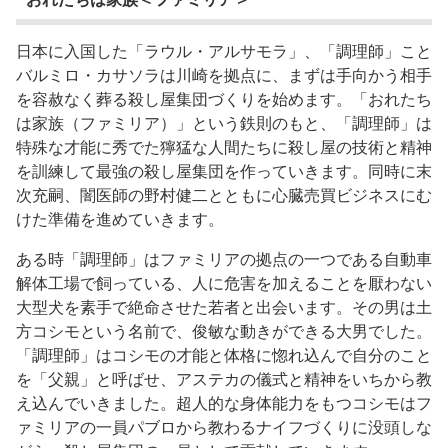
日本に入国した「ラウル・アルサモラ」、「調理師」こと
バルミロ・カサソラは川崎を拠点に、まずは手向かう相手
を容赦なく葬る殺し屋集団づくりを始めます。「おれたち
は家族（ファミリア）」という鉄則のもと、「調理師」は
特殊な才能に秀でた獰猛な人間たちに殺し屋の技術と精神
を訓練して最強の殺し屋集団を作っていきます。同時に末
次充嗣、闇医師の野村健二とともに心臓売買ビジネスにむ
けた準備を進めていきます。
ある時「調理師」はファミリアの拠点の一つである自動車
解体工場で飼っている、人に危害を加えることを厭わない
大型犬を素手で絶命させた若者と出会います。その男は土
方コシモという名前で、俊敏な動きができる大男でした。
「調理師」はコシモの才能と体格に惚れ込んで自分のこと
を「父親」と呼ばせ、アステカの儀式と精神をいちから教
え込んでいきました。超人的な身体能力をもつコシモはフ
ァミリアの一員パブロから教わるナイフづくりに没頭しな