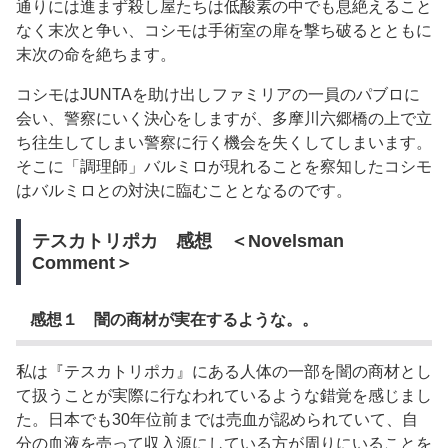
通りには進まず殺し屋たちは低酸素の中でも息絶えること
なく末次と争い、コシモは手術室の扉を撃ち破るとともに
末次の命を絶ちます。
コシモはJUNTAを助け出しファミリアの一員のパブロに
会い、警察にいく決心をしますが、多摩川六郷橋の上で立
ち往生してしまい警察に行く機会を失くしてしまいます。
そこに「調理師」バルミロが現れることを察知したコシモ
はバルミロとの対決に臨むこととなるのです。
テスカトリポカ 感想 ＜Novelsman
Comment＞
感想１ 闇の商材が実在するような。。
私は『テスカトリポカ』にある人体の一部を闇の商材とし
て扱うことが実際に行なわれているような錯覚を感じまし
た。日本でも30年位前までは売血が認められていて、自
分の血液を売って収入源にしている方が周りにいることを