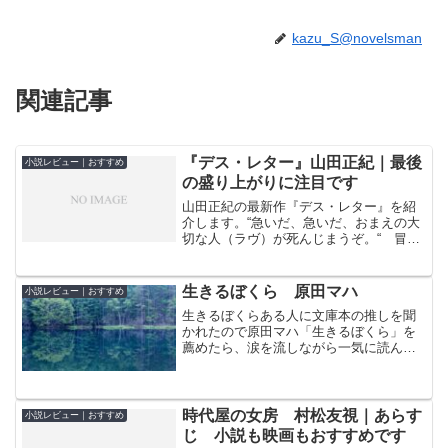
kazu_S@novelsman
関連記事
『デス・レター』山田正紀｜最後
小説レビュー｜おすすめ
の盛り上がりに注目です
山田正紀の最新作『デス・レター』を紹
介します。“急いだ、急いだ、おまえの大
切な人（ラヴ）が死んじまうぞ。“ 冒険
SF小説と思って読み始めると、推理小
説？ 空想小説？ 大切な人が死ぬとい
う手紙を受け取った人達を死神がインタ
生きるぼくら 原田マハ
小説レビュー｜おすすめ
ビューする短編が綴ら...
生きるぼくらある人に文庫本の推しを聞
かれたので原田マハ「生きるぼくら」を
薦めたら、涙を流しながら一気に読んで
しまった、と感激してくれました。小説
「生きるぼくら」は、引きこもりの若者
麻生人生（あそうじんせい）が葛藤を繰
り返しながら目の前に立ち...
時代屋の女房 村松友視｜あらす
小説レビュー｜おすすめ
じ 小説も映画もおすすめです