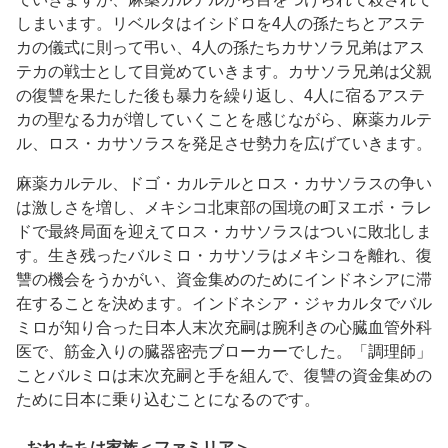
しまいます。リベルタはイシドロを4人の孫たちとアステ
カの儀式に則って弔い、4人の孫たちカサソラ兄弟はアス
テカの戦士として目覚めていきます。カサソラ兄弟は父親
の復讐を果たした後も暴力を繰り返し、4人に宿るアステ
カの聖なる力が増していくことを感じながら、麻薬カルテ
ル、ロス・カサソラスを発足させ勢力を広げていきます。
麻薬カルテル、ドゴ・カルテルとロス・カサソラスの争い
は激しさを増し、メキシコ北東部の国境の町ヌエボ・ラレ
ドで最終局面を迎えてロス・カサソラスはついに敗北しま
す。生き残ったバルミロ・カサソラはメキシコを離れ、復
讐の機会をうかがい、資金集めのためにインドネシアに滞
在することを決めます。インドネシア・ジャカルタでバル
ミロが知り合った日本人末次充嗣は腕利きの心臓血管外科
医で、筋金入りの臓器密売ブローカーでした。「調理師」
ことバルミロは末次充嗣と手を組んで、復讐の資金集めの
ために日本に乗り込むことになるのです。
おれたちは家族＜ファミリア＞