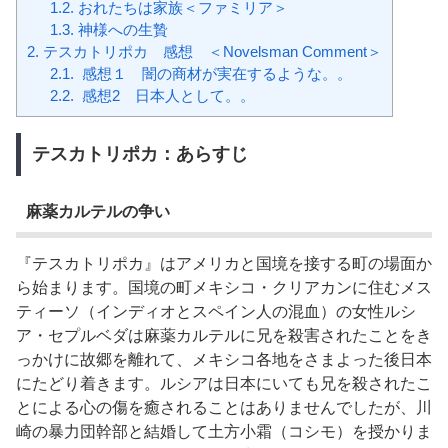
1.2.
おれたちは家族＜ファミリア＞
1.3.
神様への生贄
2.
テスカトリポカ 感想 ＜Novelsman Comment＞
2.1.
感想１ 闇の商材が実在するような。。
2.2.
感想2 日本人として。。
テスカトリポカ：あらすじ
麻薬カルテルの争い
『テスカトリポカ』はアメリカと国境を接する町の場面か
ら始まります。国境の町メキシコ・クリアカンに住むメス
ティーソ（インディオとスペイン人の混血）の女性ルシ
ア・セプルベダは麻薬カルテルに兄を殺害されたことをき
っかけに故郷を離れて、メキシコ各地をさまよった後日本
にたどり着きます。ルシアは日本にいても兄を殺されたこ
とによる心の傷を癒されることはありませんでしたが、川
崎の暴力団幹部と結婚して土方小霜（コシモ）を授かりま