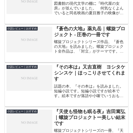
図書館の現代文学の棚に『時代屋の女
房』が並んでいました。 何気なくよん
でいると同名映画の夏目雅子の映像が強
烈に浮かんできたのでちゃんと読むこと
にしました。 読んだあと映画のビデオ
も観てしまいました。夏目雅子の美貌に
『蒼色の大地』薬丸岳｜螺旋プロ
小説レビュー｜おすすめ
みとれながら、今はだいぶ変...
ジェクト ‐ 圧巻の一冊です
螺旋プロジェクトシリーズ作品、『蒼色
の大地』を読みました。螺旋プロジェク
ト全作品は、「対立」がテーマです。本
書でも山族の海軍と海族の海賊が争いを
繰りひろげます。『蒼色の大地』の舞台
は明治時代の瀬戸内です。幼い頃同じ村
『その本は』又吉直樹 ヨシタケ
小説レビュー｜おすすめ
で育った３人、灯（あかし...
シンスケ｜ほっこりさせてくれま
す
話題の本、『その本は』を読みました。
短編小説です。短編小説ですが絵本で
す。絵本ですが落語や小噺でいうおもし
ろいオチがあります。オチがあるのに涙
が出そうになります。いままでこんな本
があったのでしょうか。心をほっこり優
『天使も怪物も眠る夜』吉田篤弘
小説レビュー｜おすすめ
しくさせる本です。まずは読...
｜螺旋プロジェクトー美しい結末
です
螺旋プロジェクトシリーズの一冊、『天