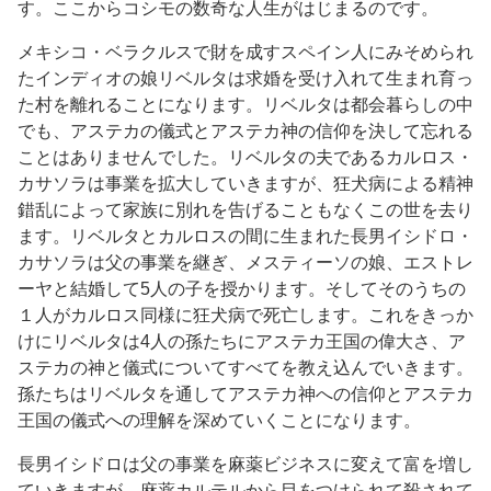
す。ここからコシモの数奇な人生がはじまるのです。
メキシコ・ベラクルスで財を成すスペイン人にみそめられ
たインディオの娘リベルタは求婚を受け入れて生まれ育っ
た村を離れることになります。リベルタは都会暮らしの中
でも、アステカの儀式とアステカ神の信仰を決して忘れる
ことはありませんでした。リベルタの夫であるカルロス・
カサソラは事業を拡大していきますが、狂犬病による精神
錯乱によって家族に別れを告げることもなくこの世を去り
ます。リベルタとカルロスの間に生まれた長男イシドロ・
カサソラは父の事業を継ぎ、メスティーソの娘、エストレ
ーヤと結婚して5人の子を授かります。そしてそのうちの
１人がカルロス同様に狂犬病で死亡します。これをきっか
けにリベルタは4人の孫たちにアステカ王国の偉大さ、ア
ステカの神と儀式についてすべてを教え込んでいきます。
孫たちはリベルタを通してアステカ神への信仰とアステカ
王国の儀式への理解を深めていくことになります。
長男イシドロは父の事業を麻薬ビジネスに変えて富を増し
ていきますが、麻薬カルテルから目をつけられて殺されて