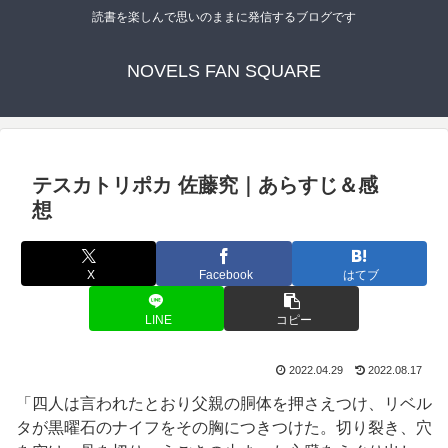
読書を楽しんで思いのままに発信するブログです
NOVELS FAN SQUARE
テスカトリポカ 佐藤究｜あらすじ＆感
想
X
Facebook
はてブ
LINE
コピー
2022.04.29
2022.08.17
「四人は言われたとおり父親の胴体を押さえつけ、リベル
タが黒曜石のナイフをその胸につきつけた。切り裂き、穴