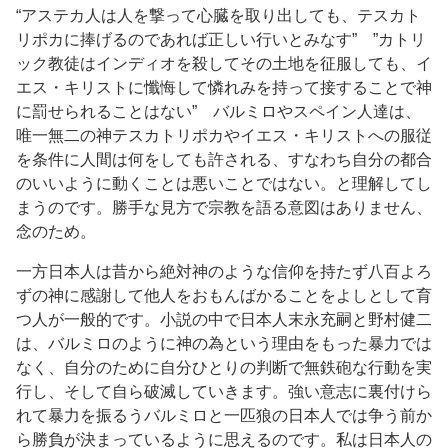
“アステカ人は人を撃って心臓を取り出しても、テスカト
リポカに捧げるのであれば正しい行いとみなす” ”カトリ
ック教徒はインディオを殺してその土地を征服しても、イ
エス・キリストに懺悔して憐れみを持って接することで神
に罰せられることはない” バルミロやスペイン人達は、
唯一無二の神テスカトリポカやイエス・キリストへの服従
を条件に人間は何をしても許される、すなわち自分の都合
のいいように動くことは悪いことではない。と理解してし
まうのです。勝手な見方で宗教を語る意図はありません、
念のため。
一方日本人は昔から絶対神のような信仰を持たず八百よろ
ずの神に感謝して他人をおもんばかることをよしとして育
つ人が一般的です。小説の中で日本人末永充嗣と野村健二
は、バルミロのように神の為という理由をもった暴力では
なく、自分のために自分ひとりの判断で無鉄砲な行動を実
行し、そして自ら破滅していきます。強い意志に裏付けら
れて暴力を振るうバルミロと一匹狼の日本人では争う前か
ら勝負が決まっているように思えるのです。私は日本人の