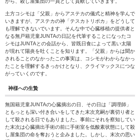
がら、殺し屋集団の一員として貢献していきます。
土方コシモは「父親」からアステカの儀式と精神を学んで
いきますが、アステカの神「テスカトリポカ」をどうして
も理解できないでいます。そんな中で心臓移植の提供者と
なる無戸籍児童JUNTAの日記を代筆することになったコ
シモはJUNTAとの会話から、皆既日食によって黒い太陽
が現れて陽炎を吐くことを知ります。「父親」からは聞か
されることのなかったこの事実は、コシモがわからなかっ
たことを理解するきっかけとなり、クライマックスにつな
がっていくのです。
神様への生贄
無国籍児童JUNTAの心臓摘出の日、その日は「調理師」
ともっとも深い付き合いをしてきた末次充嗣が裏切り者と
して殺される日でもありました。事前にそれを察知してい
た末次は心臓摘出手術の前に手術室を低酸素状態にして殺
し屋集団の命を奪おうと企みました。しかし、末次の思い