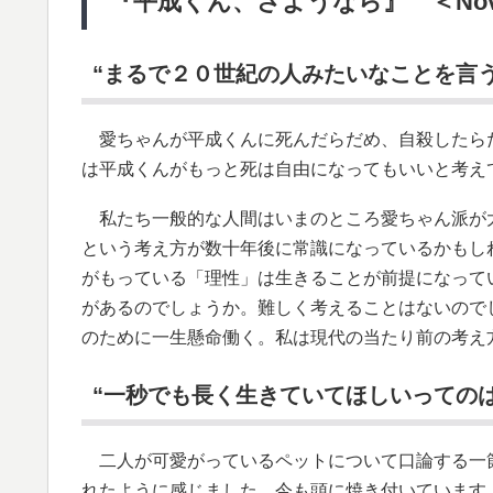
『平成くん、さようなら』 ＜Novel
“まるで２０世紀の人みたいなことを言う
愛ちゃんが平成くんに死んだらだめ、自殺したら
は平成くんがもっと死は自由になってもいいと考え
私たち一般的な人間はいまのところ愛ちゃん派が
という考え方が数十年後に常識になっているかもし
がもっている「理性」は生きることが前提になって
があるのでしょうか。難しく考えることはないので
のために一生懸命働く。私は現代の当たり前の考え
“一秒でも長く生きていてほしいっての
二人が可愛がっているペットについて口論する一
れたように感じました。今も頭に焼き付いています