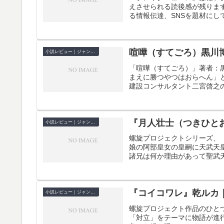
えさせられる読後感が残りま
る情報伝達、SNSを題材にし
喧嘩（すてごろ）黒川
小説レビュー｜ジャンル別
「喧嘩（すてごろ）」著者：
まえに勝つやつはおらへん」
建設コンサルタント二宮啓之の
『月人壮士（つきひと
小説レビュー｜ジャンル別
螺旋プロジェクトシリーズ、
娘の阿部皇女の皇嗣に天武天
諸兄は何か理由があって聖武天
『コイコワレ』乾ルカ
小説レビュー｜ジャンル別
螺旋プロジェクト作品のひと
「対立」をテーマに物語が進