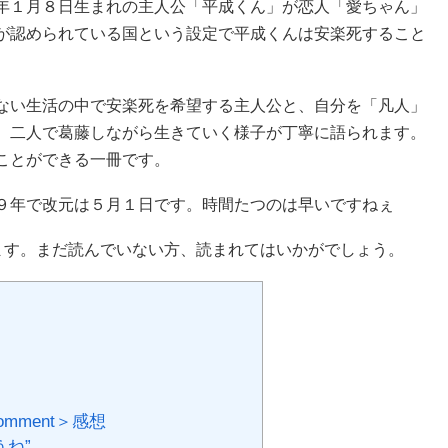
年１月８日生まれの主人公「平成くん」が恋人「愛ちゃん」
が認められている国という設定で平成くんは安楽死すること
ない生活の中で安楽死を希望する主人公と、自分を「凡人」
、二人で葛藤しながら生きていく様子が丁寧に語られます。
ことができる一冊です。
９年で改元は５月１日です。時間たつのは早いですねぇ
を記します。まだ読んでいない方、読まれてはいかがでしょう。
mment＞感想
ね”