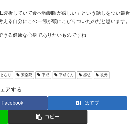
工透析していて食べ物制限が厳しい」という話しをつい最近
考える自分にこの一節が頭にこびりついたのだと思います。
できる健康な心身でありたいものですね
ひとなり
安楽死
平成
平成くん
感想
改元
ェアする
Facebook
はてブ
コピー