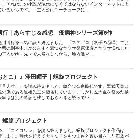
す。それはこの小説が現代になくてはならないインターネットによ
ているからです。 主人公はユーチューブに...
博行｜あらすじ＆感想 疫病神シリーズ第6作
黒川博行を一気に読み終えました。「ステゴロ（素手の喧嘩）でお
と悪徳刑事中川が公言する豪快なヤクザ桑原保彦とヤクザ慣れした
二人がゆく先々で大暴れしながら、地方選挙...
おとこ）』澤田瞳子｜螺旋プロジェクト
『月人壮士』を読み終えました。舞台は奈良時代です。聖武天皇は
皇の孫である道祖先王を指名しています。しかし左大臣を務めた橘
皇はは別の遺詔を残しておられると疑ってい...
｜螺旋プロジェクト
つ、『コイコワレ』を読み終えました。螺旋プロジェクト作品は
行します。時代を超えて大きな耳をもつ山族と蒼い目をした海族が