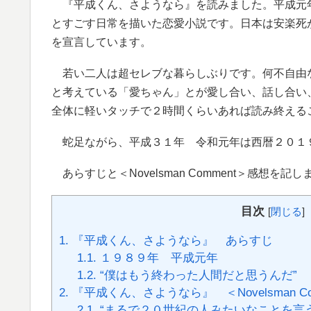
『平成くん、さようなら』を読みました。平成元
とすごす日常を描いた恋愛小説です。日本は安楽死
を宣言しています。
若い二人は超セレブな暮らしぶりです。何不自由
と考えている「愛ちゃん」とが愛し合い、話し合い
全体に軽いタッチで２時間くらいあれば読み終える
蛇足ながら、平成３１年 令和元年は西暦２０１
あらすじと＜Novelsman Comment＞感想
目次
[
閉じる
]
1.
『平成くん、さようなら』 あらすじ
1.1.
１９８９年 平成元年
1.2.
“僕はもう終わった人間だと思うんだ”
2.
『平成くん、さようなら』 ＜Novelsman Co
2.1.
“まるで２０世紀の人みたいなことを言う