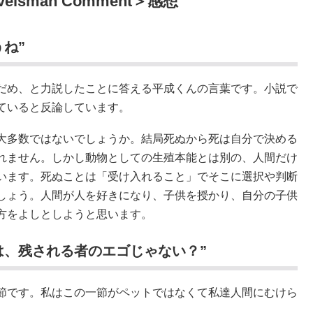
sman Comment＞感想
ね”
だめ、と力説したことに答える平成くんの言葉です。小説で
ていると反論しています。
大多数ではないでしょうか。結局死ぬから死は自分で決める
れません。しかし動物としての生殖本能とは別の、人間だけ
います。死ぬことは「受け入れること」でそこに選択や判断
しょう。人間が人を好きになり、子供を授かり、自分の子供
方をよしとしようと思います。
は、残される者のエゴじゃない？”
節です。私はこの一節がペットではなくて私達人間にむけら
。