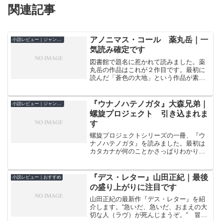
関連記事
アノニマス・コール 薬丸岳｜一
小説レビュー｜ジャンル別
気読み確定です
図書館で題名に惹かれて読みました。薬
丸岳の作品はこれが２作目です。最初に
読んだ「蒼色の大地」という作品が素晴
らしく印象に残ったので他の作品も触れ
てみたいと思っていました。『アノニマ
ス・コール』は警察を舞台にしたミステ
『ウナノハテノガタ』大森兄弟｜
小説レビュー｜ジャンル別
リー小説です。警察を辞め...
螺旋プロジェクト 引き込まれま
す
螺旋プロジェクトシリーズの一冊、『ウ
ナノハテノガタ』を読みました。最初は
カタカナが何のことかさっぱりわかりま
せん。ところがいったんカタカナの意味
を把握できると、話の筋がどんどんつな
がっていきます。 ある島に山の民と海
『デス・レター』山田正紀｜最後
小説レビュー｜おすすめ
辺の民が暮らしています。...
の盛り上がりに注目です
山田正紀の最新作『デス・レター』を紹
介します。“急いだ、急いだ、おまえの大
切な人（ラヴ）が死んじまうぞ。“ 冒険