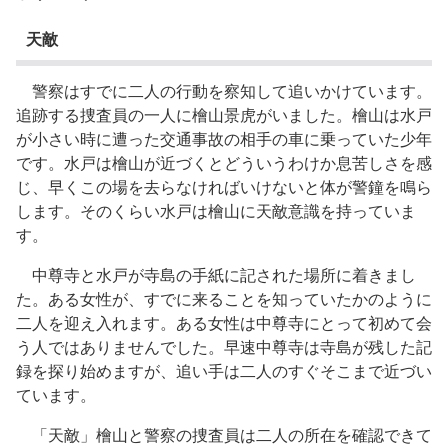
天敵
警察はすでに二人の行動を察知して追いかけています。
追跡する捜査員の一人に檜山景虎がいました。檜山は水戸
が小さい時に遭った交通事故の相手の車に乗っていた少年
です。水戸は檜山が近づくとどういうわけか息苦しさを感
じ、早くこの場を去らなければいけないと体が警鐘を鳴ら
します。そのくらい水戸は檜山に天敵意識を持っていま
す。
中尊寺と水戸が寺島の手紙に記された場所に着きまし
た。ある女性が、すでに来ることを知っていたかのように
二人を迎え入れます。ある女性は中尊寺にとって初めて会
う人ではありませんでした。早速中尊寺は寺島が残した記
録を探り始めますが、追い手は二人のすぐそこまで近づい
ています。
「天敵」檜山と警察の捜査員は二人の所在を確認できて