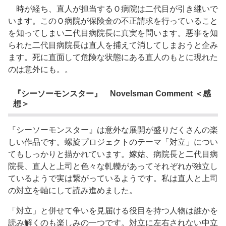
時が経ち、直人が担当するＯ病院は二代目が引き継いで
います。このＯ病院が保険金の不正請求を行っていること
を知ってしまい二代目病院長に真実を問います。悪事を知
られた二代目病院長は直人を捕えて消してしまおうと企み
ます。死に直面して危険な状態にある直人のもとに現れた
のは意外にも。。
『シーソーモンスター』 Novelsman Comment ＜感
想＞
『シーソーモンスター』は意外な展開が盛りだくさんの楽
しい作品です。螺旋プロジェクトのテーマ「対立」につい
てもしっかりと描かれています。嫁姑、病院長と二代目病
院長、直人と上司と色々な軋轢があってそれぞれが独立し
ているようで実は繋がっているようです。私は直人と上司
の対立を軸にして読み進めました。
「対立」と併せて争いを見届ける役目を持つ人物は誰かを
読み解くのも楽しみの一つです。対立に左右されない中立