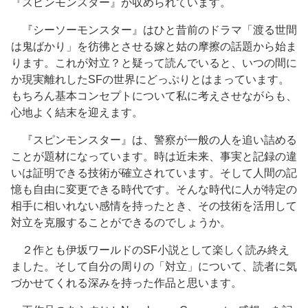
『スピンモンスター』が収められています。
『シーソーモンスター』はひと昔前のドラマ「渡る世間
は鬼ばかり」を彷彿とさせる嫁と姑の摩擦の話題から始ま
ります。これが対立？と疑って読んでいると、いつの間に
か現実離れしたSFの世界にどっぷりとはまっています。
もちろん基本コンセプトについて私に考えさせながらも、
心地よく結末を迎えます。
『スピンモンスター』は、警察が一般の人を追い詰める
ことが題材になっています。時は近未来、事実と記録の違
いは証明できる技術が確立されています。そして人間の記
憶も自由に変更できる時代です。そんな時代に人が特定の
相手に相いれない感情を持ったとき、その技術を活用して
対立を克服することができるのでしょうか。
２作とも伊坂ワールドのSF小説として楽しく読み終え
ました。そして自分の周りの「対立」について、読者に気
づかせてくれる深みを持った作品と思います。