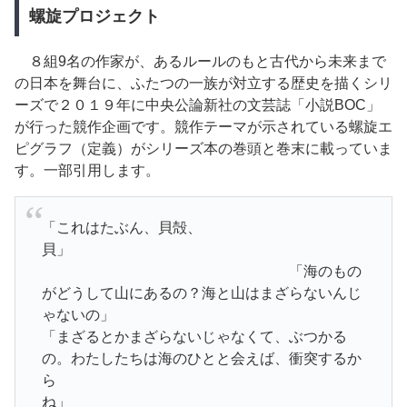
螺旋プロジェクト
８
組9名の作家が、あるルールのもと古代から未来まで
の日本を舞台に、ふたつの一族が対立する歴史を描くシリ
ーズで２０１９年に中央公論新社の文芸誌「小説BOC」
が行った競作企画です。競作
テーマが示されている螺旋エ
ピグラフ（定義）がシリーズ本の巻頭と巻末に載っていま
す。一部引用します。
「これはたぶん、貝殻、
貝」
「海のもの
がどうして山にあるの？海と山はまざらないんじ
ゃないの」
「まざるとかまざらないじゃなくて、ぶつかる
の。わたしたちは海のひとと会えば、衝突するか
ら
ね」