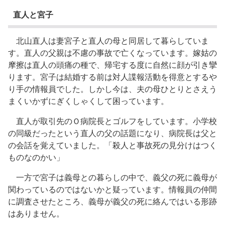
直人と宮子
北山直人は妻宮子と直人の母と同居して暮らしていま
す。直人の父親は不慮の事故で亡くなっています。嫁姑の
摩擦は直人の頭痛の種で、帰宅する度に自然に顔が引き攣
ります。宮子は結婚する前は対人諜報活動を得意とするや
り手の情報員でした。しかし今は、夫の母ひとりとさえう
まくいかずにぎくしゃくして困っています。
直人が取引先のＯ病院長とゴルフをしています。小学校
の同級だったという直人の父の話題になり、病院長は父と
の会話を覚えていました。「殺人と事故死の見分けはつく
ものなのかい」
一方で宮子は義母との暮らしの中で、義父の死に義母が
関わっているのではないかと疑っています。情報員の仲間
に調査させたところ、義母が義父の死に絡んではいる形跡
はありません。