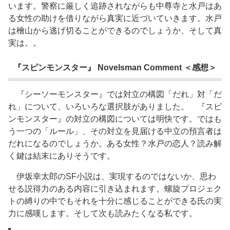
います。警察に厳しく追跡されながらも中尊寺と水戸はあ
る女性の助けを借りながら真実に近づいていきます。水戸
は檜山から逃げ切ることができるのでしょうか、そして真
実は。。
『スピンモンスター』 Novelsman Comment ＜感想＞
『シーソーモンスター』では対立の構図「だれ」対「だ
れ」について、いろいろな選択肢がありました。 『スピ
ンモンスター』の対立の構図については明快です。ではも
う一つの「ルール」、その対立を見届ける中立の預言者は
だれになるのでしょうか。ある女性？水戸の恋人？読み解
く鍵は結末にありそうです。
伊坂幸太郎のSF小説は、実現するのではないか、思わ
せる説得力のある内容に引き込まれます。螺旋プロジェク
トの縛りの中でもそれを十分に感じることができる氏の実
力に感嘆します。そして次も読みたくなる私です。