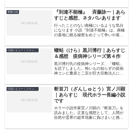
SF小説と思って読み始めると、推理小
説？ 空想小説？ 大切な人が死ぬとい
う手紙を受け取った人達を死神がインタ
『到達不能極』 斉藤詠一｜あら
冒険小説
ビューする短編が綴ら...
すじと感想、ネタバレあります
行ったことのない南極にいるような気分
になります 小説『到達不能極』は、南極
の基地に眠る秘密をめぐって争いや葛藤
が生まれる物語です。登場人物の行手を
阻む危機に見舞われる中で、「二人」の
絆が難局を切り抜ける扉を開いていきま
螻蛄（けら）黒川博行｜あらすじ
小説レビュー｜ジャンル別
す。 厳しい自然環境の...
＆感想 疫病神シリーズ第４作
黒川博行氏の疫病神シリーズ、「螻蛄」
を読了しました。怖いもの知らずの疫病
神コンビ桑原と二宮が巨大宗教法人に伝
わる貴重な絵巻物をネタにシノギ（収
入）を得ようと企みます。しかし二人の
行く手にたちはだかるのは伝法宗慧教寺
斬首刀（ざんしゅとう）宮ノ川顕
小説レビュー｜ジャンル別
派の歪んだ内幕に乗じて大金...
｜あらすじ 現代ホラー長編小説
です
ホラー小説作家宮ノ川顕の『斬首刀』を
読みました。正直な感想として、人間が
自然や霊界の超常現象に負けまいと挑戦
している現代風歴史小説を読み終えた感
覚です。背筋が寒くなるような感覚を期
待されるホラー小説が好きな読者さんに