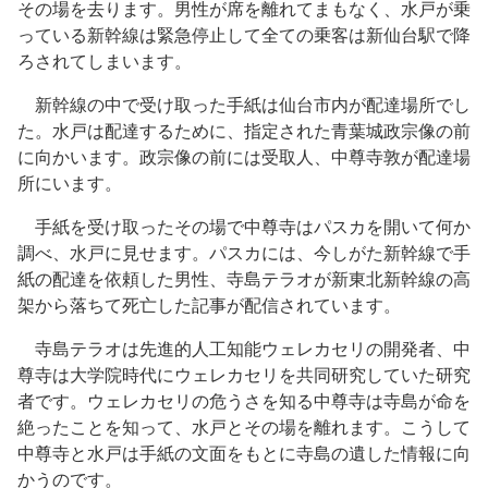
その場を去ります。男性が席を離れてまもなく、水戸が乗
っている新幹線は緊急停止して全ての乗客は新仙台駅で降
ろされてしまいます。
新幹線の中で受け取った手紙は仙台市内が配達場所でし
た。水戸は配達するために、指定された青葉城政宗像の前
に向かいます。政宗像の前には受取人、中尊寺敦が配達場
所にいます。
手紙を受け取ったその場で中尊寺はパスカを開いて何か
調べ、水戸に見せます。パスカには、今しがた新幹線で手
紙の配達を依頼した男性、寺島テラオが新東北新幹線の高
架から落ちて死亡した記事が配信されています。
寺島テラオは先進的人工知能ウェレカセリの開発者、中
尊寺は大学院時代にウェレカセリを共同研究していた研究
者です。ウェレカセリの危うさを知る中尊寺は寺島が命を
絶ったことを知って、水戸とその場を離れます。こうして
中尊寺と水戸は手紙の文面をもとに寺島の遺した情報に向
かうのです。