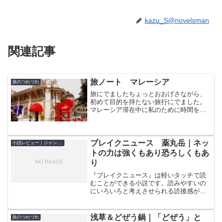
kazu_S@novelsman
関連記事
旅ノート マレーシア
旅のつれづれ
旅にでましたちょっとおおげさながら、
初めて目的を持たない旅行にでました。
マレーシア滞在中に私のために時間を割
いて下さったみなさん、ほんとうにあり
がとうございました。クアラルンプール
空港には予定到着時間より３０分以上早
く着陸しました、さすが全...
ブレイクニュース 薬丸岳｜ネッ
小説レビュー｜ジャンル別
トの力は強くもあり恐ろしくもあ
り
『ブレイクニュース』は軽いタッチで読
むことができる小説です。読みやすいの
にいろいろと考えさせられる読後感が残
ります。それはこの小説が現代になくて
はならないインターネットによる情報伝
達、SNSを題材にしているからです。
浅草＆どぜう鍋｜「どぜう」と
旅のつれづれ