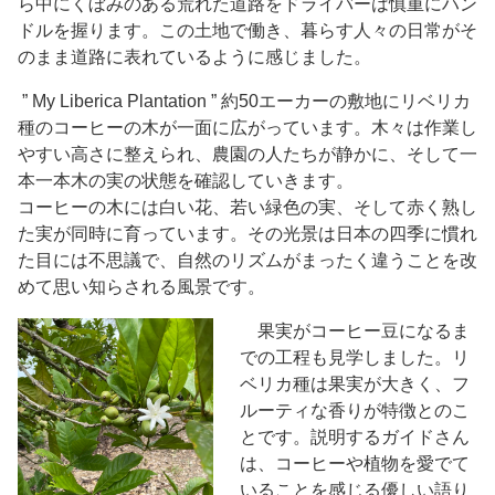
ら中にくぼみのある荒れた道路をドライバーは慎重にハン
ドルを握ります。この土地で働き、暮らす人々の日常がそ
のまま道路に表れているように感じました。
” My Liberica Plantation ” 約50エーカーの
敷地にリベリカ
種のコーヒーの木が一面に広がっています。木々は作業し
やすい高さに整えられ、農園の人たちが静かに、そして一
本一本木の実の状態を確認していきます。
コーヒーの木には白い花、若い緑色の実、そして赤く熟し
た実が同時に育っています。その光景は日本の四季に慣れ
た目には不思議で、自然のリズムがまったく違うことを改
めて思い知らされる風景です。
果実がコーヒー豆になるま
での工程も見学しました。リ
ベリカ種は果実が大きく、フ
ルーティな香りが特徴とのこ
とです。説明するガイドさん
は、コーヒーや植物を愛でて
いることを感じる優しい語り