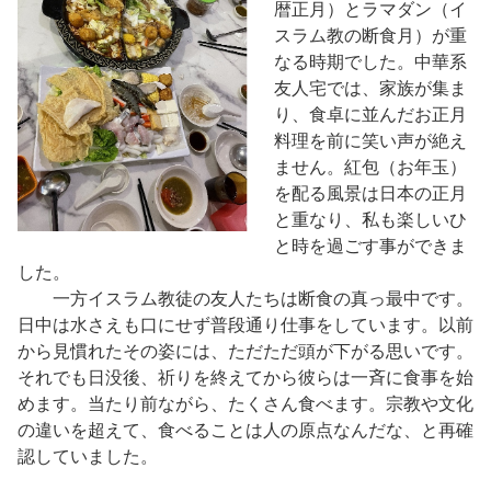
暦正月）とラマダン（イ
スラム教の断食月）が重
なる時期でした。中華系
友人宅では、家族が集ま
り、食卓に並んだお正月
料理を前に笑い声が絶え
ません。紅包（お年玉）
を配る風景は日本の正月
と重なり、私も楽しいひ
と時を過ごす事ができま
した。
一方イスラム教徒の友人たちは断食の真っ最中です。
日中は水さえも口にせず普段通り仕事をしています。以前
から見慣れたその姿には、ただただ頭が下がる思いです。
それでも
日没後、祈りを終えてから彼らは一斉に食事を始
めます。当たり前ながら、たくさん食べます。宗教や文化
の違いを超えて、食べることは人の原点なんだな、と再確
認していました。