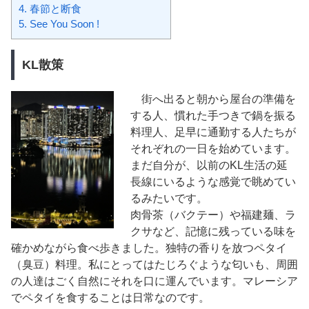
4.
春節と断食
5.
See You Soon !
KL散策
街へ出ると朝から屋台の準備を
する人、慣れた手つきで鍋を振る
料理人、足早に通勤する人たちが
それぞれの一日を始めています。
まだ自分が、以前のKL生活の延
長線にいるような感覚で眺めてい
るみたいです。
肉骨茶（バクテー）や福建麺、ラ
クサなど、記憶に残っている味を
確かめながら食べ歩きました。独特の香りを放つペタイ
（臭豆）料理。私にとってはたじろぐような匂いも、周囲
の人達はごく自然にそれを口に運んでいます。マレーシア
でペタイを食することは日常なのです。