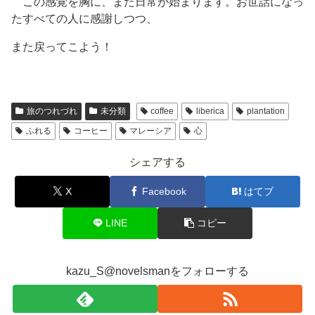
この感覚を胸に、また日常が始まります。
お世話になっ
たすべての人に感謝しつつ、
また戻ってこよう！
旅のつれづれ
未分類
coffee
liberica
plantation
ふれる
コーヒー
マレーシア
心
シェアする
X
Facebook
はてブ
LINE
コピー
kazu_S@novelsmanをフォローする