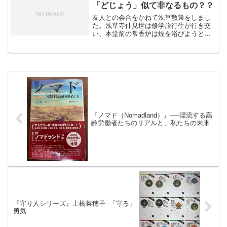
主人公はユーチューブに...
「どじょう」似て非なるもの？？
友人との会合をかねて浅草散策をしまし
た。浅草寺仲見世は修学旅行生が行き交
い、本堂前の常香炉は煙を浴びようと
人々が集まっていました。日本人も外国
人も東京の観光名所として真っ先に名前
の上がる浅草。まだ実際に歩いたことの
なかったNovelsman...
『ノマド（Nomadland）』──漂流する高
齢労働者たちのリアルと、私たちの未来
『守り人シリーズ』上橋菜穂子 -「守る」
勇気