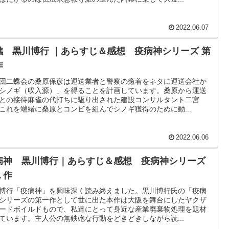
2022.06.07
礁 黒川博行 ｜あらすじ＆感想 疫病神シリーズ 第
作
団二蝶会の桑原保彦は運送業者と警察の癒着をネタに運送会社か
シノギ（収入源）」を得ることを計画しています。桑原から運送
との接待麻雀の代打ちに駆り出された建設コンサルタント二宮
これを端緒に桑原とコンビを組んでシノギ獲得のために動...
2022.06.06
病神 黒川博行｜あらすじ＆感想 疫病神シリーズ
１作
博行「疫病神」を興味深く読み終えました。黒川博行氏の「疫病
シリーズの第一作として世に出た本作は大阪を舞台にしたヤクザ
ードボイルドもので、私達にとって身近な産業廃棄物処理を題材
ています。主人公の無鉄砲な行動をどきどきしながら読...