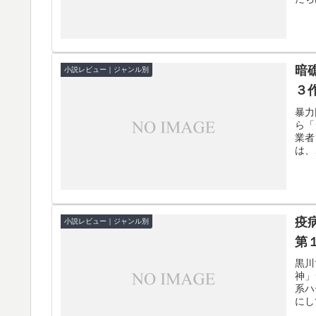
暗
小説レビュー｜ジャンル別
３
暴力
ら「
業者
は、
疫
小説レビュー｜ジャンル別
第
黒川
神」
系ハ
にし