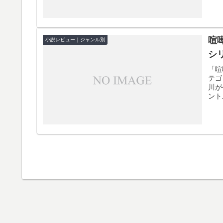
喧
小説レビュー｜ジャンル別
シ
「喧
テゴ
川が
ント