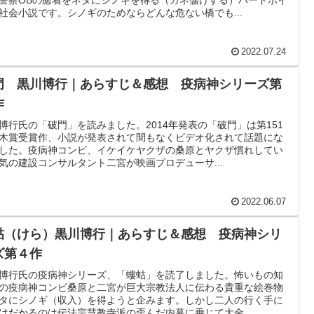
社会小説です。シノギのためならどんな危ない橋でも...
2022.07.24
門 黒川博行｜あらすじ＆感想 疫病神シリーズ第
作
博行氏の「破門」を読みました。2014年発表の「破門」は第151
木賞受賞作、小説が発表されて間もなくビデオ化されて話題にな
した。疫病神コンビ、イケイケヤクザの桑原とヤクザ慣れしてい
気の建設コンサルタント二宮が映画プロデューサ...
2022.06.07
蛄（けら）黒川博行｜あらすじ＆感想 疫病神シリ
ズ第４作
博行氏の疫病神シリーズ、「螻蛄」を読了しました。怖いもの知
の疫病神コンビ桑原と二宮が巨大宗教法人に伝わる貴重な絵巻物
タにシノギ（収入）を得ようと企みます。しかし二人の行く手に
はだかるのは伝法宗慧教寺派の歪んだ内幕に乗じて大金...