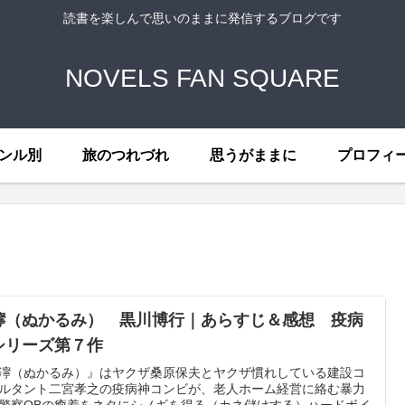
読書を楽しんで思いのままに発信するブログです
NOVELS FAN SQUARE
ンル別
旅のつれづれ
思うがままに
プロフィ
濘（ぬかるみ） 黒川博行｜あらすじ＆感想 疫病
シリーズ第７作
濘（ぬかるみ）』はヤクザ桑原保夫とヤクザ慣れしている建設コ
ルタント二宮孝之の疫病神コンビが、老人ホーム経営に絡む暴力
警察OBの癒着をネタにシノギを得る（カネ儲けする）ハードボイ