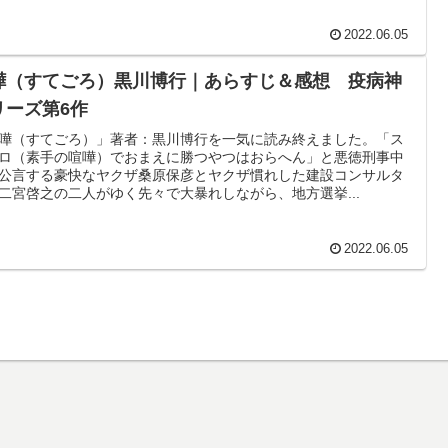
2022.06.05
嘩（すてごろ）黒川博行｜あらすじ＆感想 疫病神
リーズ第6作
嘩（すてごろ）」著者：黒川博行を一気に読み終えました。「ス
ロ（素手の喧嘩）でおまえに勝つやつはおらへん」と悪徳刑事中
公言する豪快なヤクザ桑原保彦とヤクザ慣れした建設コンサルタ
二宮啓之の二人がゆく先々で大暴れしながら、地方選挙...
2022.06.05