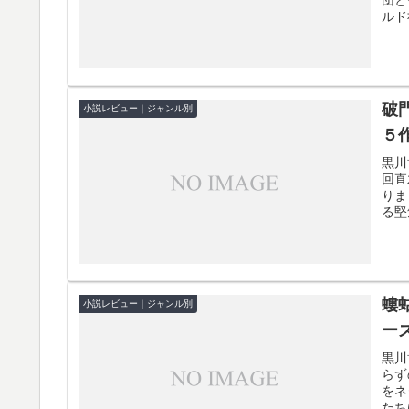
ルド
破
小説レビュー｜ジャンル別
５
黒川
回直
りま
る堅
螻
小説レビュー｜ジャンル別
ー
黒川
らず
をネ
たち