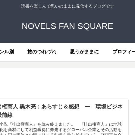
読書を楽しんで思いのままに発信するブログです
NOVELS FAN SQUARE
ンル別
旅のつれづれ
思うがままに
プロフィ
出権商人 黒木亮：あらすじ＆感想 ー 環境ビジネ
最前線
小説『排出権商人』を読み終えました。 『排出権商人』は地球
化を商材にして利益獲得に奔走するグローバル企業とその活動を
まく国や団体との間に起こる軋轢を乗り越えていく、ほぼ実社会