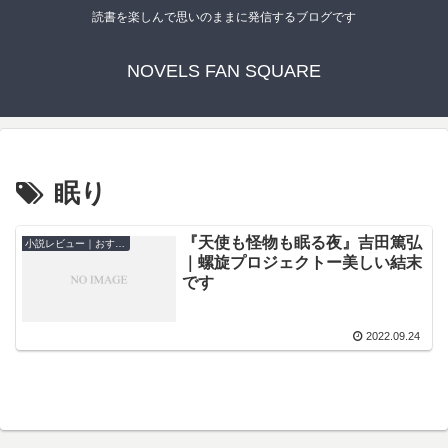
読書を楽しんで思いのままに発信するブログです
NOVELS FAN SQUARE
眠り
『天使も怪物も眠る夜』吉田篤弘
小説レビュー｜おすすめ
｜螺旋プロジェクトー美しい結末
です
2022.09.24