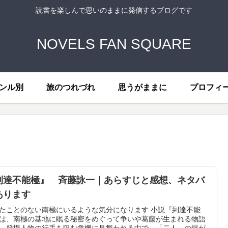
読書を楽しんで思いのままに発信するブログです
NOVELS FAN SQUARE
ンル別
旅のつれづれ
思うがままに
プロフィ
到達不能極』 斉藤詠一｜あらすじと感想、ネタバ
あります
たことのない南極にいるような気分になります 小説『到達不能
は、南極の基地に眠る秘密をめぐって争いや葛藤が生まれる物語
。登場人物の行手を阻む危機に見舞われる中で、「二人」の絆が