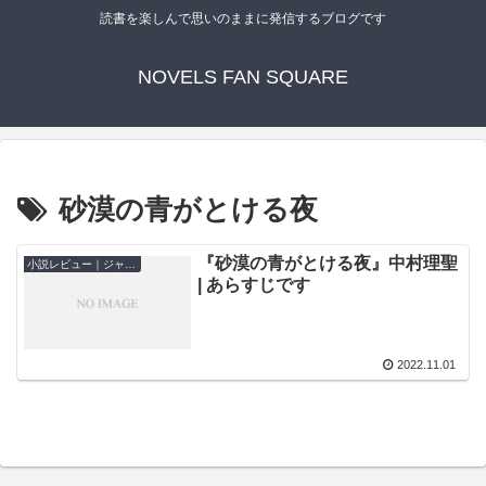
読書を楽しんで思いのままに発信するブログです
NOVELS FAN SQUARE
砂漠の青がとける夜
『砂漠の青がとける夜』中村理聖
小説レビュー｜ジャンル別
| あらすじです
2022.11.01